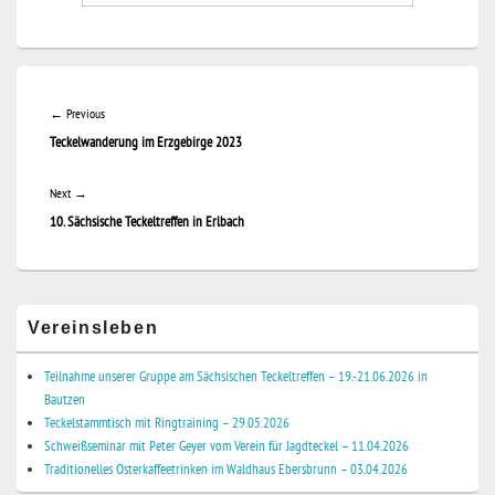
Beitragsnavigation
Previous
←
Previous
Teckelwanderung im Erzgebirge 2023
post:
Next
Next
→
10. Sächsische Teckeltreffen in Erlbach
post:
Primary
Vereinsleben
Sidebar
Widget
Area
Teilnahme unserer Gruppe am Sächsischen Teckeltreffen – 19.-21.06.2026 in
Bautzen
Teckelstammtisch mit Ringtraining – 29.05.2026
Schweißseminar mit Peter Geyer vom Verein für Jagdteckel – 11.04.2026
Traditionelles Osterkaffeetrinken im Waldhaus Ebersbrunn – 03.04.2026