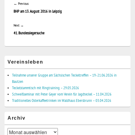
Previous
←
Previous
BHP am 13. August 2016 in Leipzig
post:
Next
Next
→
41. Bundessiegersuche
post:
Primary
Vereinsleben
Sidebar
Widget
Area
Teilnahme unserer Gruppe am Sächsischen Teckeltreffen – 19.-21.06.2026 in
Bautzen
Teckelstammtisch mit Ringtraining – 29.05.2026
Schweißseminar mit Peter Geyer vom Verein für Jagdteckel – 11.04.2026
Traditionelles Osterkaffeetrinken im Waldhaus Ebersbrunn – 03.04.2026
Archiv
Archiv